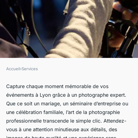
Accueil
›
Services
SERVICES
Immortalisez vos événements
Capture chaque moment mémorable de vos
événements à Lyon grâce à un photographe expert.
à Lyon avec un photographe
Que ce soit un mariage, un séminaire d’entreprise ou
expert
une célébration familiale, l’art de la photographie
professionnelle transcende le simple clic. Attendez-
Julie
•
6 octobre 2025
•
7 min de lecture
vous à une attention minutieuse aux détails, des