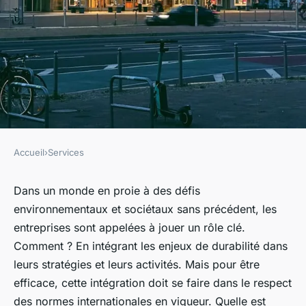
Accueil
›
Services
SERVICES
Quelle démarche pour la mise
Dans un monde en proie à des défis
environnementaux et sociétaux sans précédent, les
en conformité avec les normes
entreprises sont appelées à jouer un rôle clé.
internationales de durabilité ?
Comment ? En intégrant les enjeux de durabilité dans
leurs stratégies et leurs activités. Mais pour être
Julie
•
12 février 2024
•
5 min de lecture
efficace, cette intégration doit se faire dans le respect
des normes internationales en vigueur. Quelle est