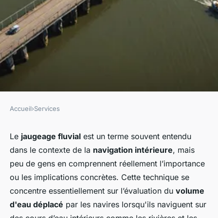
Accueil
›
Services
SERVICES
Jaugeage fluvial : comprendre
Le
jaugeage fluvial
est un terme souvent entendu
dans le contexte de la
navigation intérieure
, mais
l'importance et les méthodes
peu de gens en comprennent réellement l’importance
ou les implications concrètes. Cette technique se
Julie
•
6 janvier 2025
•
5 min de lecture
concentre essentiellement sur l’évaluation du
volume
d'eau déplacé
par les navires lorsqu'ils naviguent sur