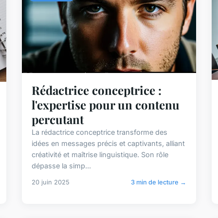
Rédactrice conceptrice :
l'expertise pour un contenu
percutant
La rédactrice conceptrice transforme des
idées en messages précis et captivants, alliant
créativité et maîtrise linguistique. Son rôle
dépasse la simp...
20 juin 2025
3 min de lecture →