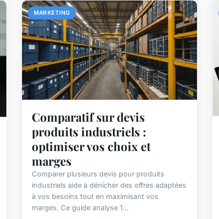
MARKETING
Comparatif sur devis
produits industriels :
optimiser vos choix et
marges
Comparer plusieurs devis pour produits
industriels aide à dénicher des offres adaptées
à vos besoins tout en maximisant vos
marges. Ce guide analyse 1...