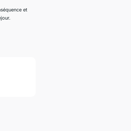
onséquence et
éjour.