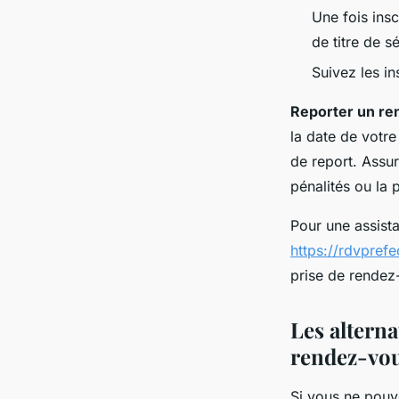
Une fois ins
de titre de sé
Suivez les in
Reporter un r
la date de votr
de report. Assu
pénalités ou la 
Pour une assist
https://rdvpref
prise de rendez-
Les alterna
rendez-vo
Si vous ne pou