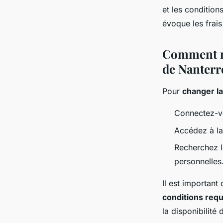
obtenir ou renouvele
et les condition
évoque les frais
séjour à hauts-de-s
Comment mo
de Nanterr
Louis
•
16 mai 2024
•
3 min de lecture
Pour
changer la
Connectez-vou
Accédez à la
Recherchez l
personnelles
Il est important
conditions req
la disponibilité