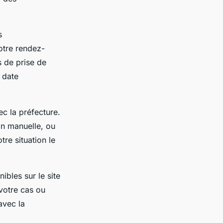
s
otre rendez-
s de prise de
 date
c la préfecture.
ion manuelle, ou
re situation le
ibles sur le site
 votre cas ou
avec la