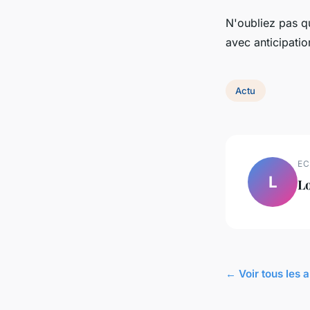
N'oubliez pas qu
avec anticipation
Actu
EC
L
L
← Voir tous les a