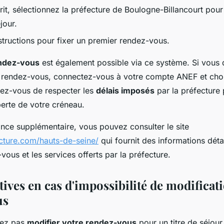
crit, sélectionnez la préfecture de Boulogne-Billancourt po
jour.
structions pour fixer un premier rendez-vous.
endez-vous
est également possible via ce système. Si vous
e rendez-vous, connectez-vous à votre compte ANEF et choi
rez-vous de respecter les
délais imposés
par la préfecture 
perte de votre créneau.
ance supplémentaire, vous pouvez consulter le site
ecture.com/hauts-de-seine/
qui fournit des informations détai
vous et les services offerts par la préfecture.
tives en cas d'impossibilité de modificat
us
vez pas
modifier votre rendez-vous
pour un titre de séjour