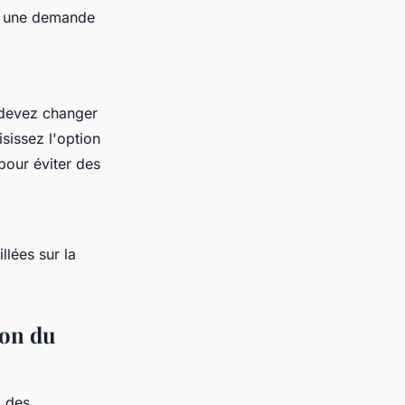
ur une demande
 devez changer
sissez l'option
pour éviter des
llées sur la
ion du
, des