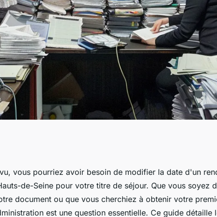
difier la date d'un
vu, vous pourriez avoir besoin de modifier la date d'un ren
Hauts-de-Seine pour votre titre de séjour. Que vous soyez 
éfecture pour
otre document ou que vous cherchiez à obtenir votre premiè
'administration est une question essentielle. Ce guide détaill