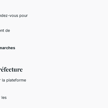
endez-vous pour
ent de
marches
réfecture
r la plateforme
 les