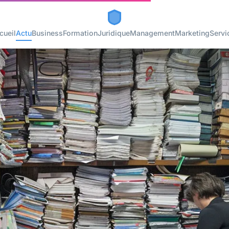
cueil
Actu
Business
Formation
Juridique
Management
Marketing
Servi