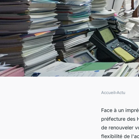
Accueil
›
Actu
ACTU
Est-il possible de mo
Face à un impré
préfecture des 
rendez-vous à la pr
de renouveler v
flexibilité de l