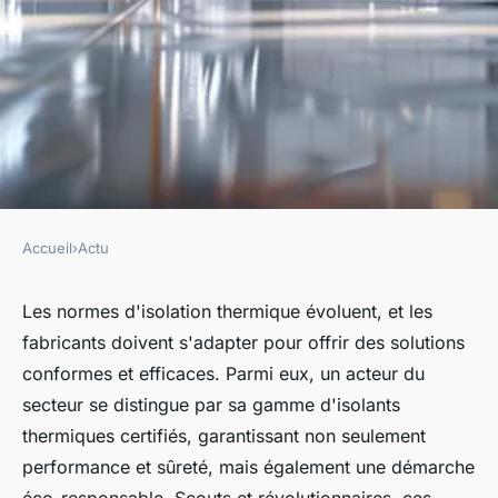
Accueil
›
Actu
ACTU
Fabricant d'isolant thermique
Les normes d'isolation thermique évoluent, et les
fabricants doivent s'adapter pour offrir des solutions
: il propose des produits
conformes et efficaces. Parmi eux, un acteur du
répondant aux normes
secteur se distingue par sa gamme d'isolants
thermiques certifiés, garantissant non seulement
Louis
•
14 juillet 2024
•
3 min de lecture
performance et sûreté, mais également une démarche