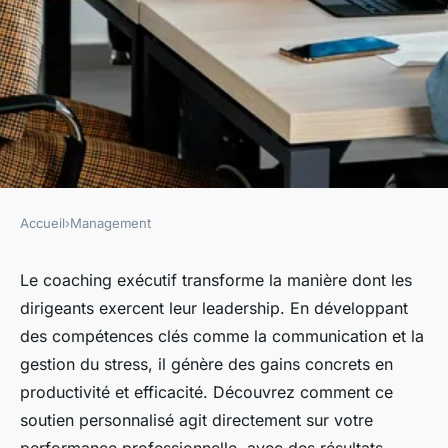
Accueil
›
Management
MANAGEMENT
Découvrez comment le
Le coaching exécutif transforme la manière dont les
dirigeants exercent leur leadership. En développant
coaching exécutif booste votre
des compétences clés comme la communication et la
performance
gestion du stress, il génère des gains concrets en
productivité et efficacité. Découvrez comment ce
Inès
•
17 février 2026
•
6 min de lecture
soutien personnalisé agit directement sur votre