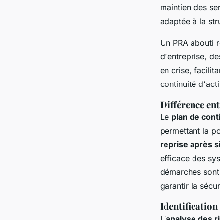
maintien des ser
adaptée à la st
Un PRA abouti re
d'entreprise, d
en crise, facili
continuité d'acti
Différence ent
Le
plan de cont
permettant la po
reprise après s
efficace des sy
démarches sont c
garantir la sécur
Identification 
L’
analyse des r