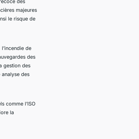
précoce des
ancières majeures
nsi le risque de
 l’incendie de
sauvegardes des
la gestion des
e analyse des
els comme l’ISO
iore la