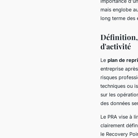
importance d'un 
mais englobe aus
long terme des 
Définition,
d'activité
Le
plan de repri
entreprise aprè
risques professi
techniques ou i
sur les opératio
des données sen
Le PRA vise à li
clairement défin
le Recovery Poin