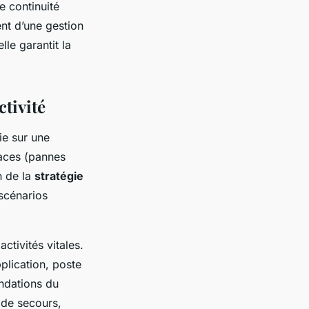
e continuité
ent d’une gestion
le garantit la
ctivité
ie sur une
naces (pannes
n de la
stratégie
 scénarios
activités vitales.
plication, poste
ondations du
s de secours,