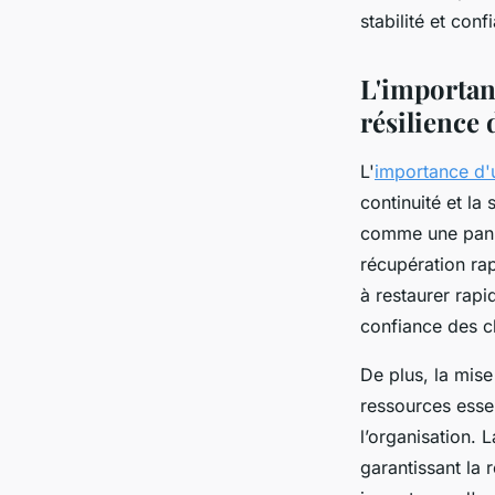
stabilité et con
Inès
•
9 octobre 2025
•
5 min de lecture
L'importanc
résilience 
L'
importance d'u
continuité et la
comme une panne
récupération rap
à restaurer rapi
confiance des cl
De plus, la mise
ressources essen
l’organisation.
garantissant la 