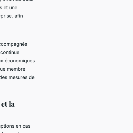
s et une
prise, afin
 accompagnés
 continue
ux économiques
que membre
t des mesures de
et la
ruptions en cas