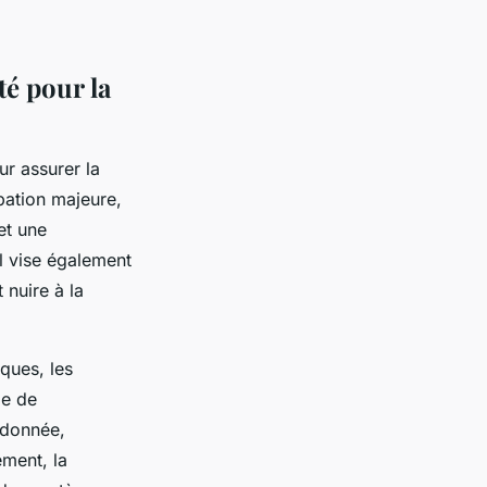
té pour la
ur assurer la
rbation majeure,
et une
Il vise également
 nuire à la
sques, les
le de
rdonnée,
ement, la