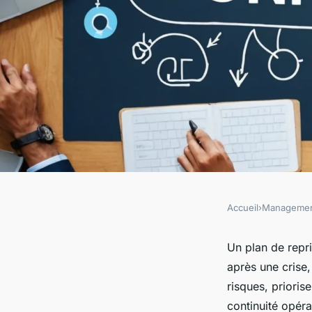
Accueil
›
Manageme
MANAGEMENT
L'importance d'un p
Un plan de repr
après une crise,
d'activité pour votr
risques, priorise
continuité opéra