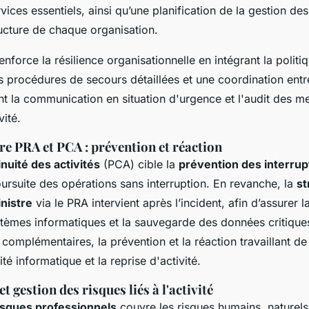
vices essentiels, ainsi qu’une planification de la gestion des
ructure de chaque organisation.
nforce la résilience organisationnelle en intégrant la politi
es procédures de secours détaillées et une coordination ent
tant la communication en situation d'urgence et l'audit des 
vité.
re PRA et PCA : prévention et réaction
inuité des activités
(PCA) cible la
prévention des interrupt
ursuite des opérations sans interruption. En revanche, la
st
inistre
via le PRA intervient après l’incident, afin d’assurer l
stèmes informatiques et la sauvegarde des données critiqu
omplémentaires, la prévention et la réaction travaillant de
ité informatique et la reprise d'activité.
et gestion des risques liés à l'activité
isques professionnels
couvre les risques humains, naturels