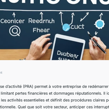
nt
lan de reprise
ise d’activité (PRA) permet à votre entreprise de redémarre
 limitant pertes financières et dommages réputationnels. Il id
e entreprise
 les activités essentielles et définit des procédures claires p
tionnelle. Quel que soit votre secteur, anticiper ces interrup