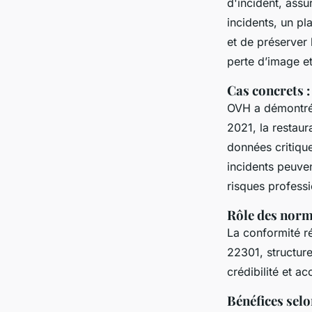
d'incident, assu
incidents, un pl
et de préserver 
perte d’image et
Cas concrets :
OVH a démontré l
2021, la restau
données critique
incidents peuven
risques professi
Rôle des norm
La conformité ré
22301, structure
crédibilité et a
Bénéfices selon