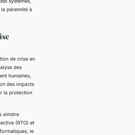
 des systèmes,
 la pérennité à
ise
tion de crise en
nalyse des
ient humaines,
ion des impacts
r la protection
 sinistre
ective (RTO) et
nformatiques, le