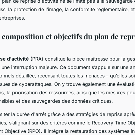
plan de reprise d'activité ne se limite pas à la sauvegarde
si la protection de l’image, la conformité réglementaire, et
entreprises.
 composition et objectifs du plan de repr
se d'activité
(PRA) constitue la pièce maîtresse pour la ges
s une interruption majeure. Ce document s’appuie sur une a
onnels détaillée, recensant toutes les menaces – qu’elles so
ssues de cyberattaques. On y trouve également une évaluat
ns, la priorisation des ressources, ainsi que les mesures pou
sibles et des sauvegardes des données critiques.
miter la durée d'arrêt grâce à des stratégies de reprise après
ies, s’alignant sur des critères comme le Recovery Time Obj
t Objective (RPO). Il intègre la restauration des systèmes i