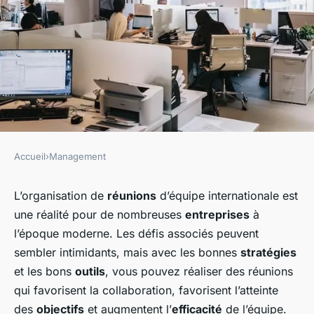
Accueil
›
Management
MANAGEMENT
Comment organiser des
L’organisation de
réunions
d’équipe internationale est
une réalité pour de nombreuses
entreprises
à
réunions efficaces avec une
l’époque moderne. Les défis associés peuvent
équipe internationale ?
sembler intimidants, mais avec les bonnes
stratégies
et les bons
outils
, vous pouvez réaliser des réunions
Inès
•
12 février 2024
•
5 min de lecture
qui favorisent la collaboration, favorisent l’atteinte
des
objectifs
et augmentent l’
efficacité
de l’équipe.