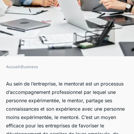
Accueil
›
Business
BUSINESS
Comment construire un
Au sein de l’entreprise, le mentorat est un processus
d’accompagnement professionnel par lequel une
réseau de mentorat en
personne expérimentée, le mentor, partage ses
entreprise ?
connaissances et son expérience avec une personne
moins expérimentée, le mentoré. C’est un moyen
Laure
•
4 janvier 2024
•
6 min de lecture
efficace pour les entreprises de favoriser le