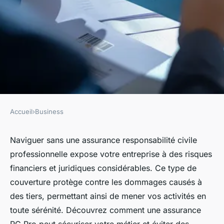
Accueil
›
Business
BUSINESS
Assurance responsabilité
Naviguer sans une assurance responsabilité civile
professionnelle expose votre entreprise à des risques
civile professionnel : à quoi
financiers et juridiques considérables. Ce type de
sert ce type de couverture ?
couverture protège contre les dommages causés à
des tiers, permettant ainsi de mener vos activités en
Laure
•
26 juillet 2024
•
2 min de lecture
toute sérénité. Découvrez comment une assurance