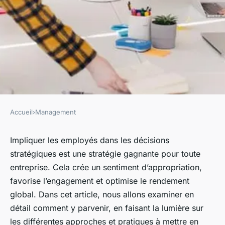
Accueil
›
Management
MANAGEMENT
Comment impliquer les
Impliquer les employés dans les décisions
stratégiques est une stratégie gagnante pour toute
employés dans les décisions
entreprise. Cela crée un sentiment d’appropriation,
stratégiques ?
favorise l’engagement et optimise le rendement
global. Dans cet article, nous allons examiner en
Inès
•
12 février 2024
•
5 min de lecture
détail comment y parvenir, en faisant la lumière sur
les différentes approches et pratiques à mettre en