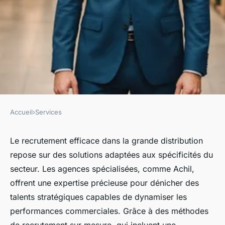
Accueil
›
Services
SERVICES
Les solutions de recrutement
Le recrutement efficace dans la grande distribution
repose sur des solutions adaptées aux spécificités du
sur mesure pour la grande
secteur. Les agences spécialisées, comme Achil,
distribution
offrent une expertise précieuse pour dénicher des
talents stratégiques capables de dynamiser les
Julie
•
22 février 2025
•
4 min de lecture
performances commerciales. Grâce à des méthodes