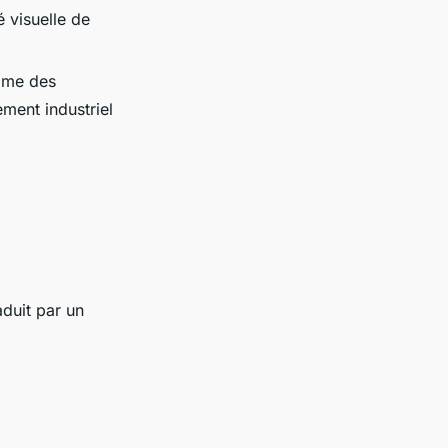
é visuelle de
omme des
ement industriel
raduit par un