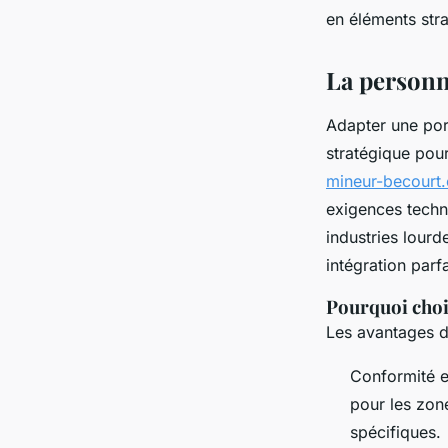
en éléments str
Laure
•
27 décembre 2024
•
3 min de lecture
La personna
Adapter une port
stratégique pour
mineur-becourt
exigences techni
industries lourd
intégration parf
Pourquoi choi
Les avantages d
Conformité e
pour les zon
spécifiques.