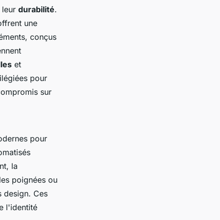
 leur
durabilité
.
offrent une
léments, conçus
ennent
lles
et
ilégiées pour
 compromis sur
odernes pour
omatisés
t, la
les poignées ou
ts design. Ces
e l'identité