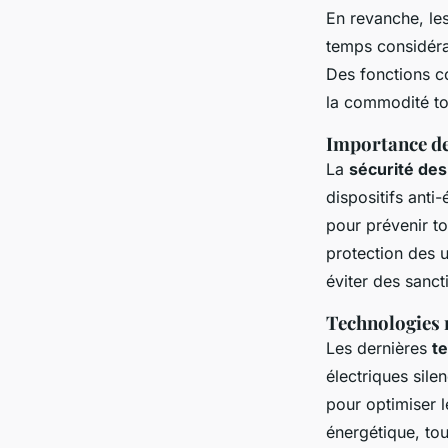
En revanche, le
temps considéra
Des fonctions c
la commodité tou
Importance des
La
sécurité des
dispositifs anti
pour prévenir t
protection des u
éviter des sanct
Technologies 
Les dernières
t
électriques sil
pour optimiser l
énergétique, tou