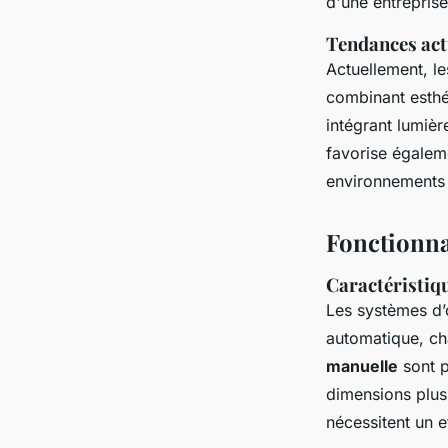
d'une entreprise
Tendances actu
Actuellement, l
combinant esthé
intégrant lumièr
favorise égalem
environnements
Fonctionna
Caractéristiq
Les systèmes d
automatique, ch
manuelle
sont p
dimensions plus
nécessitent un e