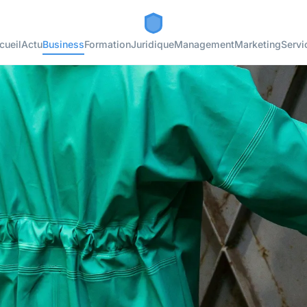
cueil
Actu
Business
Formation
Juridique
Management
Marketing
Servi