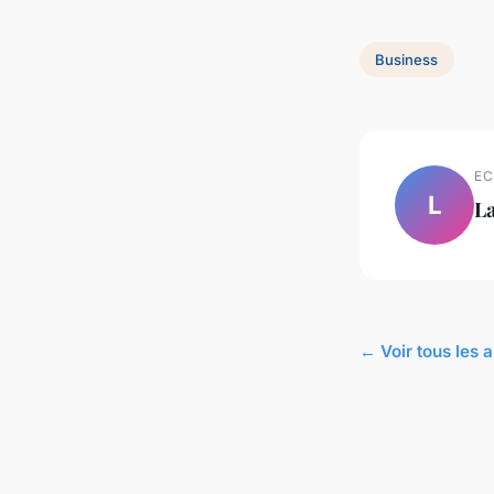
Business
EC
L
L
← Voir tous les a