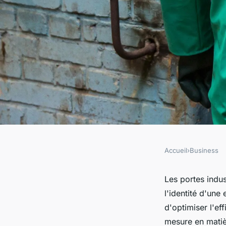
Accueil
›
Business
BUSINESS
Porte industrielle : l
Les portes indus
l'identité d'une
personnalisation en
d'optimiser l'ef
mesure en matiè