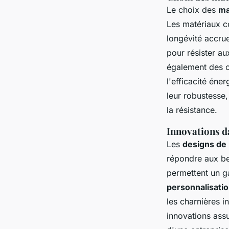
Le choix des
ma
Les matériaux co
longévité accru
pour résister au
également des o
l'efficacité éne
leur robustesse
la résistance.
Innovations da
Les
designs de
répondre aux be
permettent un ga
personnalisatio
les charnières i
innovations ass