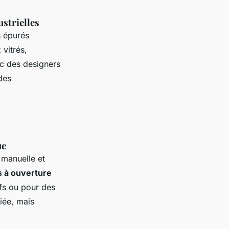
strielles
s épurés
vitrés,
vec des designers
des
ue
 manuelle et
s à ouverture
fs ou pour des
iée, mais