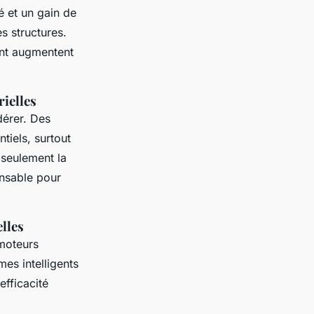
té et un gain de
s structures.
ent augmentent
rielles
dérer. Des
tiels, surtout
 seulement la
ensable pour
lles
moteurs
es intelligents
efficacité